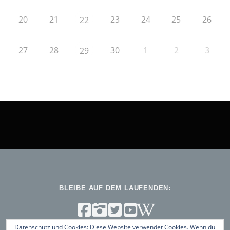
20
21
23
24
25
26
22
27
28
30
1
2
3
29
BLEIBE AUF DEM LAUFENDEN:
Datenschutz und Cookies: Diese Website verwendet Cookies. Wenn du