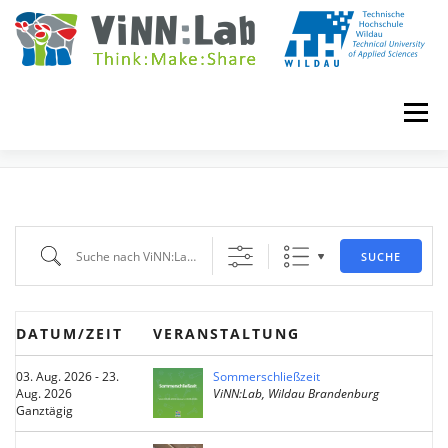
Zum
Inhalt
springen
Menü
EVENTS
VINN:LOG
MADE IN VINN:LAB
CONTACT
Suche nach ViNN:Lab Events
SUCHE
EVENTS
WIKI
UNIVERSITY COURSES
DATUM/ZEIT
VERANSTALTUNG
BOOKING
IMPRINT
03. Aug. 2026 - 23.
Sommerschließzeit
Aug. 2026
ViNN:Lab, Wildau Brandenburg
Ganztägig