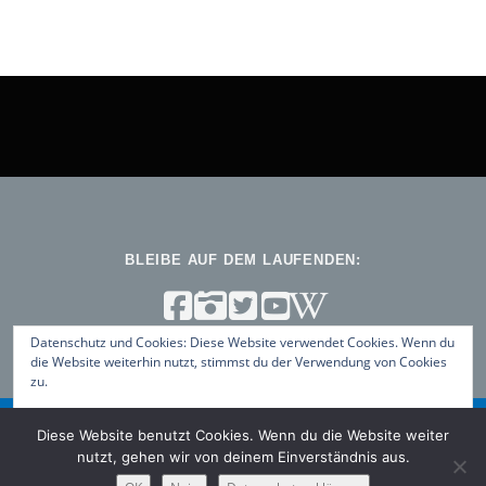
BLEIBE AUF DEM LAUFENDEN:
Datenschutz und Cookies: Diese Website verwendet Cookies. Wenn du
die Website weiterhin nutzt, stimmst du der Verwendung von Cookies
zu.
Weitere Informationen, beispielsweise zur Kontrolle von Cookies,
Diese Website benutzt Cookies. Wenn du die Website weiter
findest du hier:
Datenschutz-Richtlinie
Copyright © 2026 ViNN:Log – Blog des ViNN:Lab
–
OnePress
nutzt, gehen wir von deinem Einverständnis aus.
Theme von FameThemes