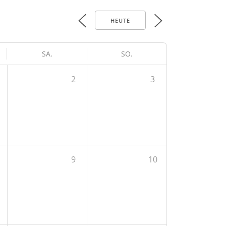
HEUTE
SA.
SO.
2
3
9
10