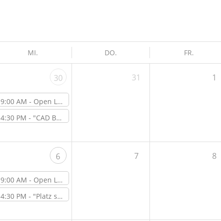
MI.
DO.
FR.
31
1
30
9:00 AM -
Open Lab Day
4:30 PM -
"CAD Basics mit Fusion 360" – Workshop vor Ort im ViNN:Lab
7
8
6
9:00 AM -
Open Lab Day
4:30 PM -
"Platz sparen & Atmosphäre schaffen – DIY Raumteiler mit vertikalem Grün" – Online-Workshop