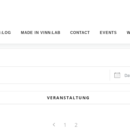
N:LOG
MADE IN VINN:LAB
CONTACT
EVENTS
W
Datum:
VERANSTALTUNG
1
2