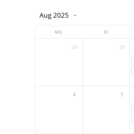
MO.
DI.
28
29
4
5