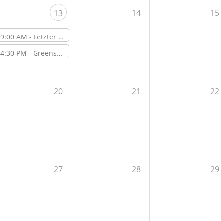
14
15
13
9:00 AM -
Letzter Open Lab Day vor der Sommerschließzeit
4:30 PM -
Greenspace Event - Get-Together und Grill
20
21
22
27
28
29