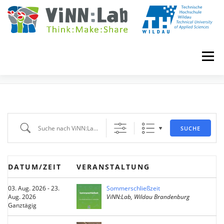
Zum
Inhalt
springen
Menü
EVENTS
VINN:LOG
MADE IN VINN:LAB
CONTACT
Suche nach ViNN:Lab Events
SUCHE
EVENTS
WIKI
UNIVERSITY COURSES
DATUM/ZEIT
VERANSTALTUNG
BOOKING
IMPRINT
03. Aug. 2026 - 23.
Sommerschließzeit
Aug. 2026
ViNN:Lab, Wildau Brandenburg
Ganztägig