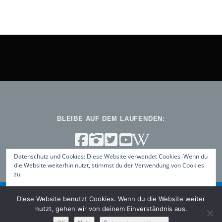
BLEIBE AUF DEM LAUFENDEN:
Datenschutz und Cookies: Diese Website verwendet Cookies. Wenn du
die Website weiterhin nutzt, stimmst du der Verwendung von Cookies
zu.
Weitere Informationen, beispielsweise zur Kontrolle von Cookies,
Diese Website benutzt Cookies. Wenn du die Website weiter
findest du hier:
Datenschutz-Richtlinie
Copyright © 2026 ViNN:Log – Blog des ViNN:Lab
–
OnePress
nutzt, gehen wir von deinem Einverständnis aus.
Theme von FameThemes