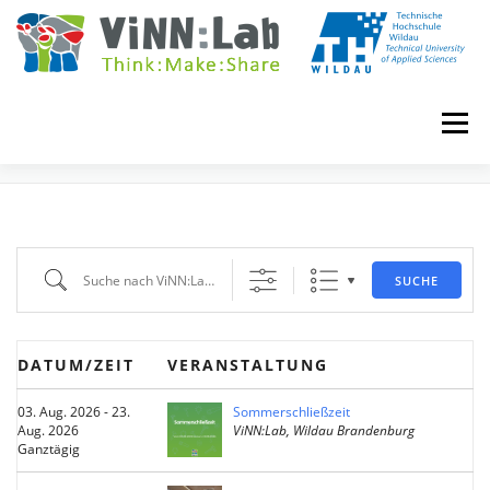
Zum
Inhalt
springen
Menü
EVENTS
VINN:LOG
MADE IN VINN:LAB
CONTACT
Suche nach ViNN:Lab Events
SUCHE
EVENTS
WIKI
UNIVERSITY COURSES
DATUM/ZEIT
VERANSTALTUNG
BOOKING
IMPRINT
03. Aug. 2026 - 23.
Sommerschließzeit
Aug. 2026
ViNN:Lab, Wildau Brandenburg
Ganztägig