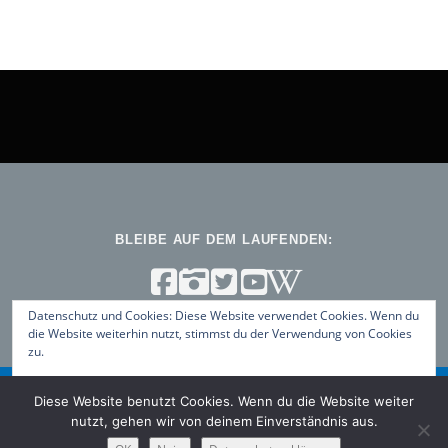
BLEIBE AUF DEM LAUFENDEN:
Datenschutz und Cookies: Diese Website verwendet Cookies. Wenn du
die Website weiterhin nutzt, stimmst du der Verwendung von Cookies
zu.
Weitere Informationen, beispielsweise zur Kontrolle von Cookies,
Diese Website benutzt Cookies. Wenn du die Website weiter
findest du hier:
Datenschutz-Richtlinie
Copyright © 2026 ViNN:Log – Blog des ViNN:Lab
–
OnePress
nutzt, gehen wir von deinem Einverständnis aus.
Theme von FameThemes