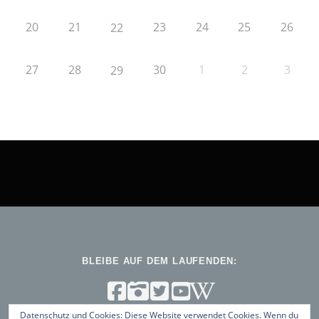
20
21
23
24
25
26
22
27
28
30
1
2
3
29
BLEIBE AUF DEM LAUFENDEN:
Datenschutz und Cookies: Diese Website verwendet Cookies. Wenn du