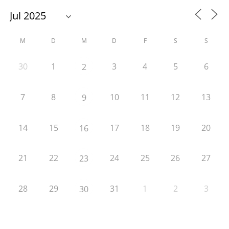
M
D
M
D
F
S
S
30
1
3
4
5
6
2
7
8
10
11
12
13
9
14
15
17
18
19
20
16
21
22
24
25
26
27
23
28
29
31
1
2
3
30