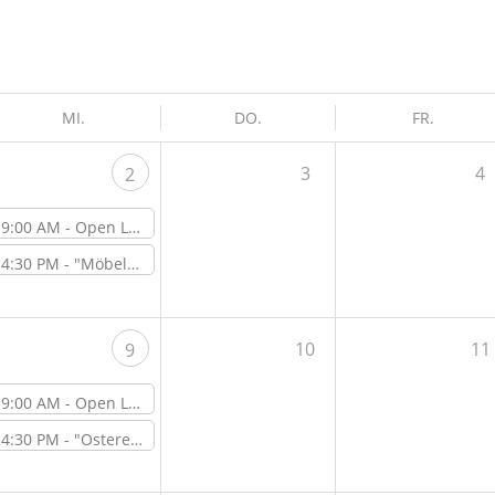
MI.
DO.
FR.
3
4
2
9:00 AM -
Open Lab Day
4:30 PM -
"Möbelbau für Anfänger – die Planung" – Online-Workshop
10
11
9
9:00 AM -
Open Lab Day
4:30 PM -
"Ostereier Hydrodipping mit Nagellack" – Workshop vor Ort im ViNN:Lab