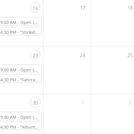
17
18
16
9:00 AM -
Open Lab Day
4:30 PM -
"Stickvlies – Welches Vlies für welche Anwendung? " – Online-Workshop
24
25
23
9:00 AM -
Open Lab Day
4:30 PM -
"Fahrrad Repair Day – Gemeinsam wecken wir dein Fahrrad aus dem Winterschlaf" – Workshop vor Ort im ViNN:Lab
1
2
30
9:00 AM -
Open Lab Day
4:30 PM -
"Album-Shirtdesign – Textildruck & Illustrator Tutorial" – Online-Workshop