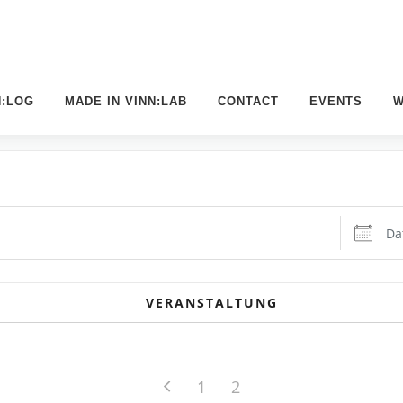
N:LOG
MADE IN VINN:LAB
CONTACT
EVENTS
W
Datum:
VERANSTALTUNG
1
2