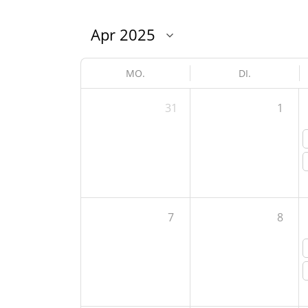
MO.
DI.
31
1
7
8