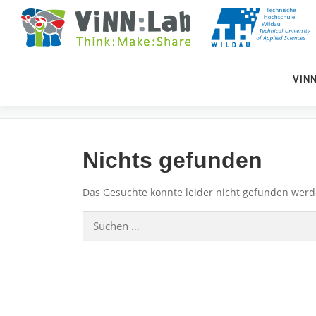
Zum
Inhalt
springen
VIN
AUTOR:
KILIAN MEILUTET
Nichts gefunden
Das Gesuchte konnte leider nicht gefunden werden
Suchen
nach: