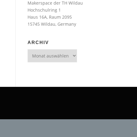
Makerspace der TH Wildau
Hochschulring 1
Haus 16A, Raum 2095
15745 Wildau, Germany
ARCHIV
Archiv