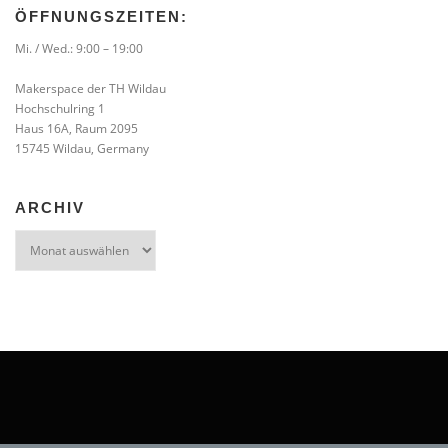
ÖFFNUNGSZEITEN:
Mi. / Wed.: 9:00 – 19:00
Makerspace der TH Wildau
Hochschulring 1
Haus 16A, Raum 2095
15745 Wildau, Germany
ARCHIV
Archiv