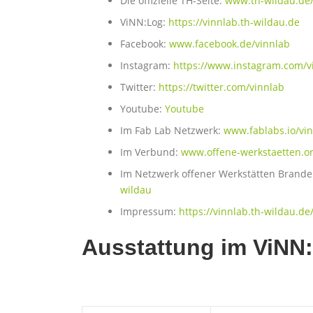
Die offizielle TH-Seite:
www.th-wildau.de/
ViNN:Log:
https://vinnlab.th-wildau.de
Facebook:
www.facebook.de/vinnlab
Instagram:
https://www.instagram.com/v
Twitter:
https://twitter.com/vinnlab
Youtube:
Youtube
Im Fab Lab Netzwerk:
www.fablabs.io/vi
Im Verbund:
www.offene-werkstaetten.or
Im Netzwerk offener Werkstätten Brand
wildau
Impressum:
https://vinnlab.th-wildau.de
Ausstattung im ViNN