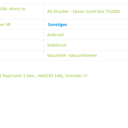
100- direct to
A0-Drucker – Epson SureColor T5200D
her VR
Sonstiges
Airbrush
Siebdruck
Vaquform- Vakuumformer
 Replicator 5 Gen.
,
HAGE3D 140L
,
Sintratec S1