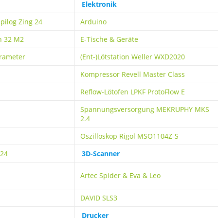
Elektronik
pilog Zing 24
Arduino
n 32 M2
E-Tische & Geräte
arameter
(Ent-)Lötstation Weller WXD2020
Kompressor Revell Master Class
Reflow-Lötofen LPKF ProtoFlow E
Spannungsversorgung MEKRUPHY MKS
2.4
Oszilloskop Rigol MSO1104Z-S
-24
3D-Scanner
Artec Spider & Eva & Leo
DAVID SLS3
Drucker