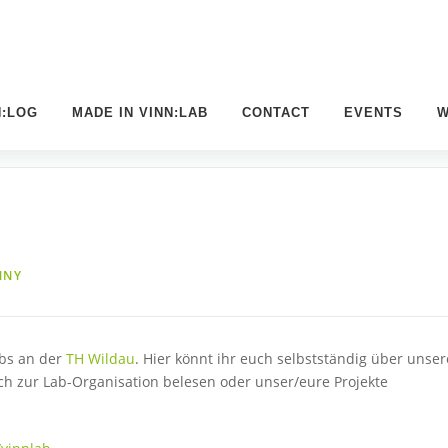
N:LOG
MADE IN VINN:LAB
CONTACT
EVENTS
W
NNY
abs an der
TH Wildau
. Hier könnt ihr euch selbstständig über unser
ch zur Lab-Organisation belesen oder unser/eure Projekte