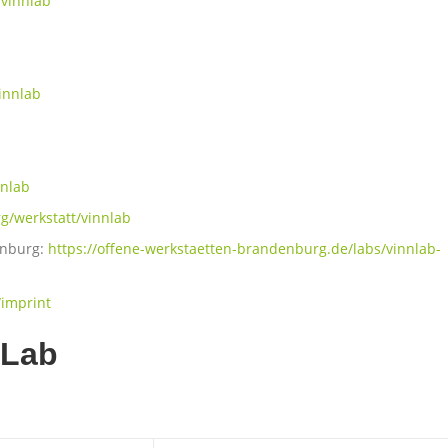
vinnlab
innlab
nnlab
g/werkstatt/vinnlab
enburg:
https://offene-werkstaetten-brandenburg.de/labs/vinnlab-
/imprint
:Lab