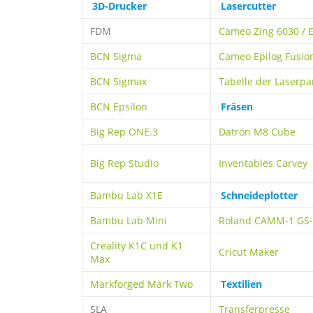
3D-Drucker
Lasercutter
FDM
Cameo Zing 6030 / E
BCN Sigma
Cameo Epilog Fusio
BCN Sigmax
Tabelle der Laserp
BCN Epsilon
Fräsen
Big Rep ONE.3
Datron M8 Cube
Big Rep Studio
Inventables Carvey
Bambu Lab X1E
Schneideplotter
Bambu Lab Mini
Roland CAMM-1 GS
Creality K1C und K1
Cricut Maker
Max
Markforged Mark Two
Textilien
SLA
Transferpresse