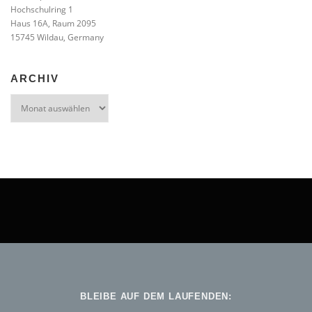
Hochschulring 1
Haus 16A, Raum 2095
15745 Wildau, Germany
ARCHIV
Archiv
BLEIBE AUF DEM LAUFENDEN: