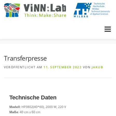
Zum
Inhalt
springen
Menü
TRANSFERPRESSE
VINN:LOG
MADE IN VINN:LAB
CONTACT
Transferpresse
VERÖFFENTLICHT AM
11. SEPTEMBER 2022
VON
JAKUB
EVENTS
WIKI
UNIVERSITY COURSES
BOOKING
IMPRINT
Technische Daten
Modell
: HP3802(40*60), 2000 W, 220 V
Maße
: 40 cm x 60 cm