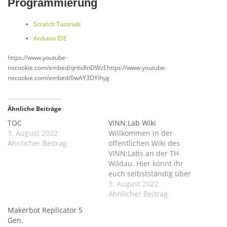
Programmierung
Scratch Tutorials
Arduino IDE
https://www.youtube-
nocookie.com/embed/qrits8nDWzEhttps://www.youtube-
nocookie.com/embed/0wAY3DYihyg
Ähnliche Beiträge
TOC
ViNN:Lab Wiki
3. August 2022
Willkommen in der
Ähnlicher Beitrag
öffentlichen Wiki des
ViNN:Labs an der TH
Wildau. Hier könnt ihr
euch selbstständig über
unsere Ausstattung und
3. August 2022
ihre Bedienung
Ähnlicher Beitrag
informieren, euch zur Lab-
Makerbot Replicator 5
Organisation belesen oder
Gen.
unser/eure Projekte