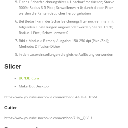
Filter > Scharfzeichnungsfilter > Unscharf maskieren; Stärke
500%; Radius 3-5 Pixel; Schwellenwert 0; durch diesen Filter
werden die Kanten deutlicher hervorgehoben
Bei Bedarf kann der Scharfzeichnungsfilter noch einmal mit
folgenden Einstellungen angewendet werden; Stärke 150%;
Radius 1 Pixel; Schwellenwert 0
Bild > Modus > Bitmap; Ausgabe: 150-250 dpi (Pixel/Zoll);
Methode: Diffusion-Dither
in den Lasereinstellungen die gleiche Auflösung verwenden
Slicer
BCN3D Cura
MakerBot Desktop
https://www.youtube-nocookie.com/embed/u4A0a-GDzpM
Cutter
https://www.youtube-nocookie.com/embed/7i1v__Q-ViU