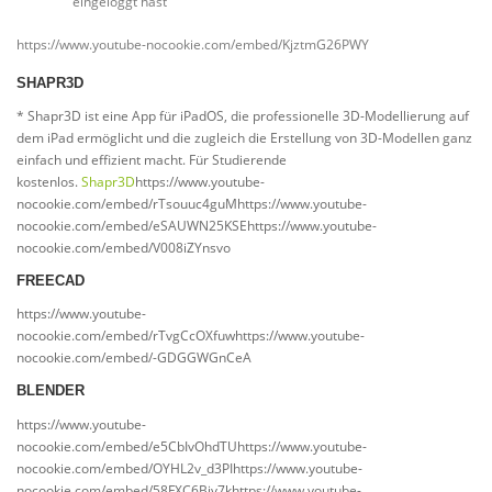
eingeloggt hast
https://www.youtube-nocookie.com/embed/KjztmG26PWY
SHAPR3D
* Shapr3D ist eine App für iPadOS, die professionelle 3D-Modellierung auf
dem iPad ermöglicht und die zugleich die Erstellung von 3D-Modellen ganz
einfach und effizient macht. Für Studierende
kostenlos.
Shapr3D
https://www.youtube-
nocookie.com/embed/rTsouuc4guMhttps://www.youtube-
nocookie.com/embed/eSAUWN25KSEhttps://www.youtube-
nocookie.com/embed/V008iZYnsvo
FREECAD
https://www.youtube-
nocookie.com/embed/rTvgCcOXfuwhttps://www.youtube-
nocookie.com/embed/-GDGGWGnCeA
BLENDER
https://www.youtube-
nocookie.com/embed/e5CbIvOhdTUhttps://www.youtube-
nocookie.com/embed/OYHL2v_d3PIhttps://www.youtube-
nocookie.com/embed/58FXC6Bjv7khttps://www.youtube-