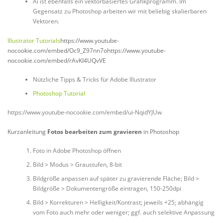
Ai ist ebenfalls ein vektorbasiertes Grafikprogramm. Im
Gegensatz zu Photoshop arbeiten wir mit beliebig skalierbaren
Vektoren.
Illustrator Tutorials
https://www.youtube-
nocookie.com/embed/Oc9_Z97nn7ohttps://www.youtube-
nocookie.com/embed/rAvKI4UQvVE
Nützliche Tipps & Tricks für Adobe Illustrator
Photoshop Tutorial
https://www.youtube-nocookie.com/embed/ui-NqidYJUw
Kurzanleitung
Fotos bearbeiten zum gravieren
in Photoshop
Foto in Adobe Photoshop öffnen
Bild > Modus > Graustufen, 8-bit
Bildgröße anpassen auf später zu gravierende Fläche; Bild >
Bildgröße > Dokumentengröße eintragen, 150-250dpi
Bild > Korrekturen > Helligkeit/Kontrast; jeweils +25; abhängig
vom Foto auch mehr oder weniger; ggf. auch selektive Anpassung