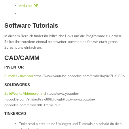
Arduino IDE
Software Tutorials
In diesem Bereich findet ihr hilfreiche Links um die Programme zu lernen.
Solltet ihr trotzdem einmal nicht weiter kommen helfen wir euch gerne.
Sprecht uns einfach an.
CAD/CAMM
INVENTOR
Autodesk Inventor
https://www.youtube-nocookie.com/embed/q9ie7HXu33o
SOLIDWORKS
SolidWorks Videotutorials
https://www.youtube-
nocookie.com/embed/szw89fEf6wghttps://www.youtube-
nocookie.com/embed/lG1fKmFIh0c
TINKERCAD
Tinkercad bietet kleine Übungen und Tutorials an sobald du dich