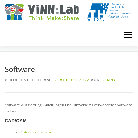
Zum
Inhalt
springen
Menü
SOFTWARE
VINN:LOG
MADE IN VINN:LAB
CONTACT
Software
VERÖFFENTLICHT AM
12. AUGUST 2022
VON
BENNY
EVENTS
WIKI
UNIVERSITY COURSES
BOOKING
IMPRINT
Software Ausstattung, Anleitungen und Hinweise zu verwendeter Software
im Lab
CAD/CAM
Autodesk Inventor