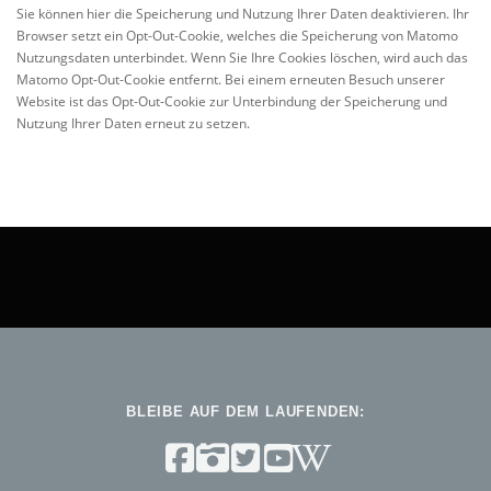
Sie können hier die Speicherung und Nutzung Ihrer Daten deaktivieren. Ihr
Browser setzt ein Opt-Out-Cookie, welches die Speicherung von Matomo
Nutzungsdaten unterbindet. Wenn Sie Ihre Cookies löschen, wird auch das
Matomo Opt-Out-Cookie entfernt. Bei einem erneuten Besuch unserer
Website ist das Opt-Out-Cookie zur Unterbindung der Speicherung und
Nutzung Ihrer Daten erneut zu setzen.
BLEIBE AUF DEM LAUFENDEN: