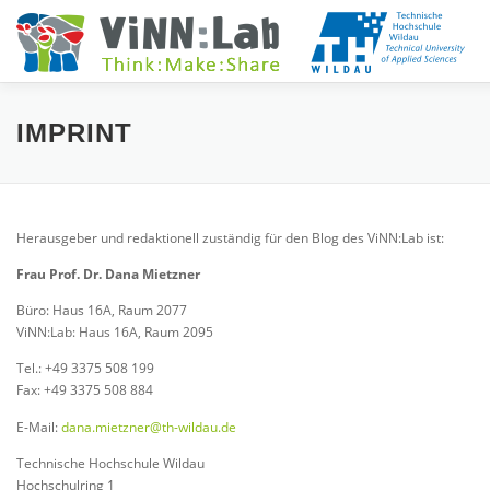
Zum
Inhalt
springen
VINN:LOG
MADE IN VINN:LAB
CONTACT
EVE
IMPRINT
BOOKING
IMPRINT
Herausgeber und redaktionell zuständig für den Blog des ViNN:Lab ist:
Frau Prof. Dr. Dana Mietzner
Büro: Haus 16A, Raum 2077
ViNN:Lab: Haus 16A, Raum 2095
Tel.: +49 3375 508 199
Fax: +49 3375 508 884
E-Mail:
dana.mietzner@th-wildau.de
Technische Hochschule Wildau
Hochschulring 1