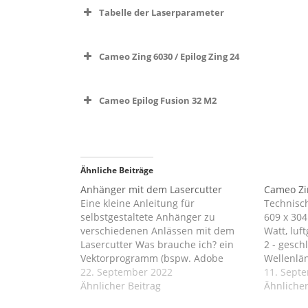
Tabelle der Laserparameter
Cameo Zing 6030 / Epilog Zing 24
WIK
Cameo Epilog Fusion 32 M2
WIKI
MATERIAL
DICKE
MODUS
S
Ähnliche Beiträge
Anhänger mit dem Lasercutter
Cameo Zin
Finnpappe
2 mm
Vektor
1
Eine kleine Anleitung für
Technisc
selbstgestaltete Anhänger zu
609 x 304
Finnpappe
–
Raster
1
verschiedenen Anlässen mit dem
Watt, luf
HDF
3 mm
Vektor
3
Lasercutter Was brauche ich? ein
2 - gesch
Vektorprogramm (bspw. Adobe
Wellenlän
Illustrator oder Inkscape)ein
22. September 2022
gepulst 0
11. Sept
Kork
3 mm
Vektor
4
Material für euren Anhänger (eine
Ähnlicher Beitrag
dpi Gravu
Ähnlicher
Auswahl an Materialien findet ihr im
Schnittbr