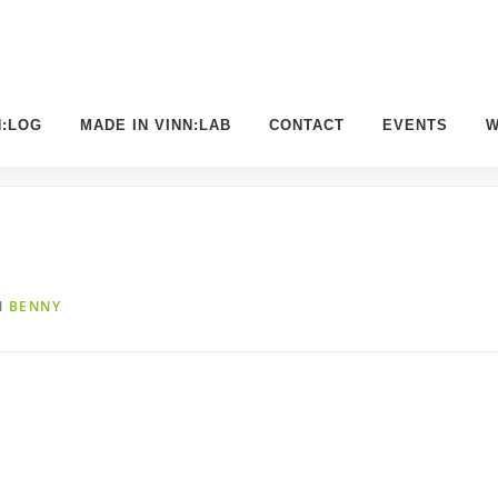
N:LOG
MADE IN VINN:LAB
CONTACT
EVENTS
W
N
BENNY