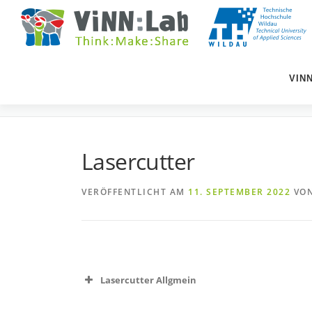
Zum
Inhalt
springen
VIN
LASERCUTTER
Lasercutter
VERÖFFENTLICHT AM
11. SEPTEMBER 2022
VO
Lasercutter Allgmein