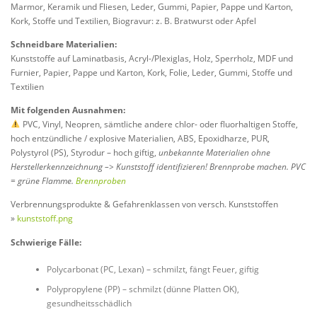
Marmor, Keramik und Fliesen, Leder, Gummi, Papier, Pappe und Karton,
Kork, Stoffe und Textilien, Biogravur: z. B. Bratwurst oder Apfel
Schneidbare Materialien:
Kunststoffe auf Laminatbasis, Acryl-/Plexiglas, Holz, Sperrholz, MDF und
Furnier, Papier, Pappe und Karton, Kork, Folie, Leder, Gummi, Stoffe und
Textilien
Mit folgenden Ausnahmen:
PVC, Vinyl, Neopren, sämtliche andere chlor- oder fluorhaltigen Stoffe,
hoch entzündliche / explosive Materialien, ABS, Epoxidharze, PUR,
Polystyrol (PS), Styrodur – hoch giftig,
unbekannte Materialien ohne
Herstellerkennzeichnung –> Kunststoff identifizieren! Brennprobe machen. PVC
= grüne Flamme.
Brennproben
Verbrennungsprodukte & Gefahrenklassen von versch. Kunststoffen
»
kunststoff.png
Schwierige Fälle:
Polycarbonat (PC, Lexan) – schmilzt, fängt Feuer, giftig
Polypropylene (PP) – schmilzt (dünne Platten OK),
gesundheitsschädlich