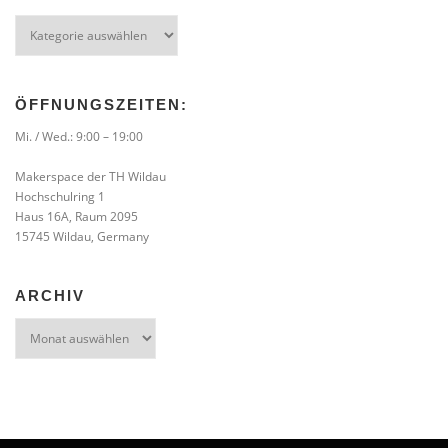
Kategorien
ÖFFNUNGSZEITEN:
Mi. / Wed.: 9:00 – 19:00
Makerspace der TH Wildau
Hochschulring 1
Haus 16A, Raum 2095
15745 Wildau, Germany
ARCHIV
Archiv