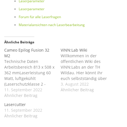
Laserparameter
Laserparameter
Forum für alle Laserfragen
Materialansichten nach Laserbearbeitung
Ähnliche Beiträge
Cameo Epilog Fusion 32
ViNN:Lab Wiki
M2
Willkommen in der
Technische Daten
öffentlichen Wiki des
Arbeitsbereich 813 x 508 x
ViNN:Labs an der TH
362 mmLaserleistung 60
Wildau. Hier könnt ihr
Watt, luftgekühlt
euch selbstständig über
(Laserschutzklasse 2 -
unsere Ausstattung und
3. August 2022
geschlossen)CO2-Laser,
11. September 2022
ihre Bedienung
Ähnlicher Beitrag
Wellenlänge 10,64 µm
Ähnlicher Beitrag
informieren, euch zur Lab-
(Infrarot), gepulst 0,01 kHz
Organisation belesen oder
Lasercutter
- 5 kHz75 bis 1200 dpi
unser/eure Projekte
11. September 2022
Gravur Auflösung
dokumentieren und
Ähnlicher Beitrag
Einsatzgebiet Der Cameo
nachlesen. Viel Spaß
Epilog Fusion 32 M2 als
dabei! Die offizielle TH-