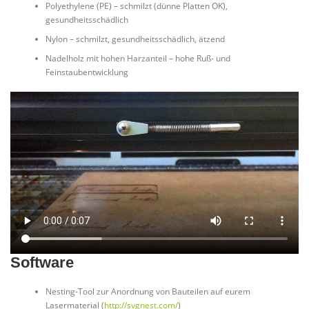
Polyethylene (PE) – schmilzt (dünne Platten OK),
gesundheitsschädlich
Nylon – schmilzt, gesundheitsschädlich, ätzend
Nadelholz mit hohen Harzanteil – hohe Ruß- und
Feinstaubentwicklung
Software
Nesting-Tool zur Anordnung von Bauteilen auf eurem
Lasermaterial (
http://svgnest.com/
)