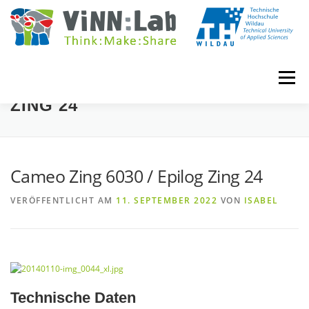
Zum
Inhalt
springen
Menü
CAMEO ZING 6030 / EPILOG
ZING 24
VINN:LOG
MADE IN VINN:LAB
CONTACT
Cameo Zing 6030 / Epilog Zing 24
EVENTS
WIKI
UNIVERSITY COURSES
VERÖFFENTLICHT AM
11. SEPTEMBER 2022
VON
ISABEL
BOOKING
IMPRINT
Technische Daten