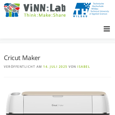
Zum
Inhalt
springen
Menü
CRICUT MAKER
VINN:LOG
MADE IN VINN:LAB
CONTACT
Cricut Maker
VERÖFFENTLICHT AM
14. JULI 2025
VON
ISABEL
EVENTS
WIKI
UNIVERSITY COURSES
BOOKING
IMPRINT