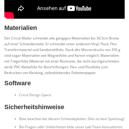
Materialien
Der Cricut Maker schneidet alle gängigen Materialien bis 30,5cm Breite
auf einer Schneidematte. Er schneidet unter anderem Vinyl, Flock, Flex
Transfermaterial und Sandstrahlfolie. Dank des Messerdrucks von 350 g
sind sogar Materialien wie Magnetfolie und Karton möglich. Materialien
mit Trägerfolie (Material mit einer Rückseite, die nicht durchgeschnitten
wird): PVC-Klebefolie für Beschriftungen, Flex- und Flockfolie zum
Bedrucken von Kleidung, selbstklebendes Etikettenpapier
Software
Cricut Design Space
Sicherheitshinweise
Bitte beachtet bei diesem Schneideplotter: Dies ist kein Spielzeug!
Bei Fragen oder Unklarheiten bitte unser Lab-Team konsultieren.