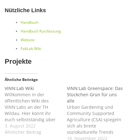
Nützliche Links
Handbuch
Handbuch Kurzfassung
Website
FabLab Wiki
Projekte
Ähnliche Beiträge
ViNN:Lab Wiki
ViNN:Lab Greenspace: Das
Willkommen in der
Stückchen Grün für uns
öffentlichen Wiki des
alle
ViNN:Labs an der TH
Urban Gardening und
Wildau. Hier könnt ihr
Community Supported
euch selbstständig über
Agriculture (CSA) spiegeln
unsere Ausstattung und
3. August 2022
sich als breite
ihre Bedienung
Ähnlicher Beitrag
soziokulturelle Trends
informieren, euch zur Lab-
auch in der Maker
18. November 2022