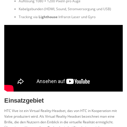
Auflösung 1080 × 1200 Pixeln pro Auge
Kabelgebunden (HDMI, Sound, Stromversorgung und USB)
Tracking via
Lighthouse
Infrarot-Laser und Gyro
Einsatzgebiet
HTC Vive ist ein Virtual Reality-Headset, das von HTC in Kooperation mit
Valve produziert wird. Als Virtual Reality Headset bezeichnet man eine
Brille, die den Nutzern den Einblick in die virtuelle Realität ermöglicht.