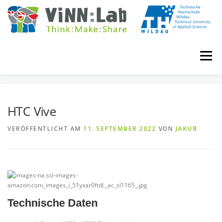
Zum
Inhalt
springen
Menü
HTC VIVE
VINN:LOG
MADE IN VINN:LAB
CONTACT
HTC Vive
VERÖFFENTLICHT AM
11. SEPTEMBER 2022
VON
JAKUB
EVENTS
WIKI
UNIVERSITY COURSES
BOOKING
IMPRINT
Technische Daten