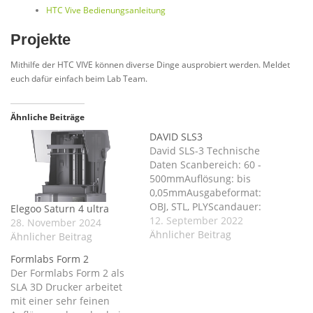
HTC Vive Bedienungsanleitung
Projekte
Mithilfe der HTC VIVE können diverse Dinge ausprobiert werden. Meldet
euch dafür einfach beim Lab Team.
Ähnliche Beiträge
DAVID SLS3
David SLS-3 Technische
Daten Scanbereich: 60 -
500mmAuflösung: bis
0,05mmAusgabeformat:
OBJ, STL, PLYScandauer:
Elegoo Saturn 4 ultra
ein einzelner Scan dauert
12. September 2022
28. November 2024
2 Sek. (abh. vom
Ähnlicher Beitrag
Ähnlicher Beitrag
Computer und den
Formlabs Form 2
Einstellungen)
Der Formlabs Form 2 als
Einsatzgebiet Das 3D
SLA 3D Drucker arbeitet
scannen wird benutzt, um
mit einer sehr feinen
reale Objekte in Form