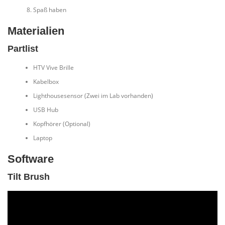
Spaß haben
Materialien
Partlist
HTV Vive Brille
Kabelbox
Lighthousesensor (Zwei im Lab vorhanden)
USB Hub
Kopfhörer (Optional)
Laptop
Software
Tilt Brush