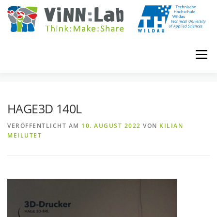
Zum
Inhalt
springen
Menü
HAGE3D 140L
VINN:LOG
MADE IN VINN:LAB
CONTACT
HAGE3D 140L
VERÖFFENTLICHT AM
10. AUGUST 2022
VON
KILIAN
EVENTS
WIKI
UNIVERSITY COURSES
MEILUTET
BOOKING
IMPRINT