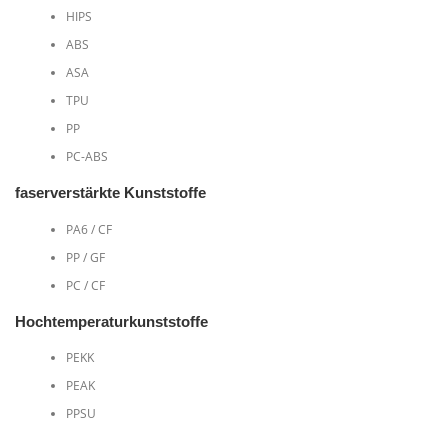
HIPS
ABS
ASA
TPU
PP
PC-ABS
faserverstärkte Kunststoffe
PA6 / CF
PP / GF
PC / CF
Hochtemperaturkunststoffe
PEKK
PEAK
PPSU