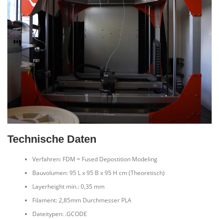
Technische Daten
Verfahren: FDM = Fused Depostition Modeling
Bauvolumen: 95 L x 95 B x 95 H cm (Theoretisch)
Layerheight min.: 0,35 mm
Filament: 2,85mm Durchmesser PLA
Dateitypen: .GCODE