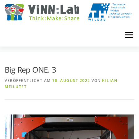
Zum
Inhalt
springen
Menü
BIG REP ONE. 3
VINN:LOG
MADE IN VINN:LAB
CONTACT
Big Rep ONE. 3
VERÖFFENTLICHT AM
10. AUGUST 2022
VON
KILIAN
EVENTS
WIKI
UNIVERSITY COURSES
MEILUTET
BOOKING
IMPRINT