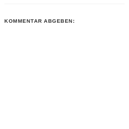
de/vinnlab
Instagram: https://www.in
stagram.com/vinnlab
Twitter: https://twitter.co
KOMMENTAR ABGEBEN:
m/vinnlab
Youtube: Youtube Im Fab
Lab
Netzwerk: www.fablabs.io/
vinnlab Im
Verbund: www.offene-
werkstaetten.org/werkstat
t/vinnlab Im…