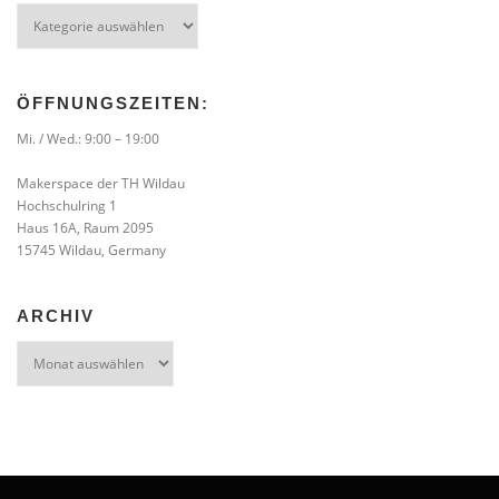
Kategorien
ÖFFNUNGSZEITEN:
Mi. / Wed.: 9:00 – 19:00
Makerspace der TH Wildau
Hochschulring 1
Haus 16A, Raum 2095
15745 Wildau, Germany
ARCHIV
Archiv