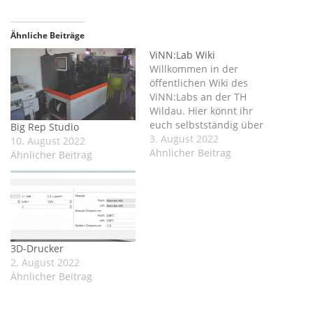
Ähnliche Beiträge
ViNN:Lab Wiki
Willkommen in der
öffentlichen Wiki des
ViNN:Labs an der TH
Wildau. Hier könnt ihr
euch selbstständig über
Big Rep Studio
unsere Ausstattung und
3. August 2022
10. August 2022
ihre Bedienung
Ähnlicher Beitrag
Ähnlicher Beitrag
informieren, euch zur Lab-
Organisation belesen oder
unser/eure Projekte
dokumentieren und
nachlesen. Viel Spaß
dabei! Die offizielle TH-
3D-Drucker
Seite: www.th-
2. August 2022
wildau.de/vinnlab
Ähnlicher Beitrag
ViNN:Log: https://vinnlab.t
h-wildau.de
Facebook: www.facebook.