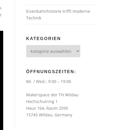
n
Eisenbahnhistorie trifft moderne
e
Technik
KATEGORIEN
Kategorien
ÖFFNUNGSZEITEN:
Mi. / Wed.: 9:00 – 19:00
Makerspace der TH Wildau
Hochschulring 1
Haus 16A, Raum 2095
15745 Wildau, Germany