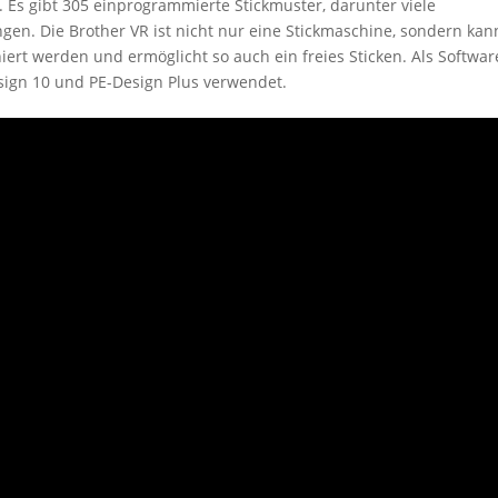
n. Es gibt 305 einprogrammierte Stickmuster, darunter viele
en. Die Brother VR ist nicht nur eine Stickmaschine, sondern kan
ert werden und ermöglicht so auch ein freies Sticken. Als Softwar
sign 10 und PE-Design Plus verwendet.