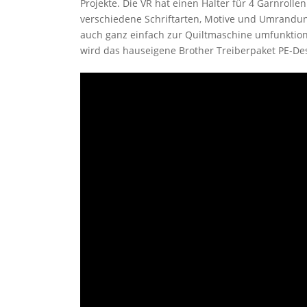
Projekte. Die VR hat einen Halter für 4 Garnrolle
verschiedene Schriftarten, Motive und Umrandung
auch ganz einfach zur Quiltmaschine umfunktioni
wird das hauseigene Brother Treiberpaket PE-De