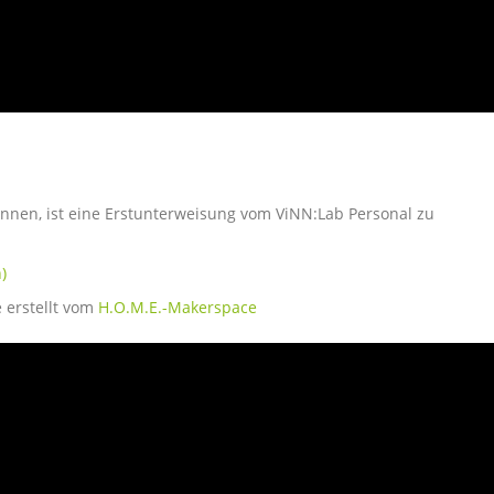
nnen, ist eine Erstunterweisung vom ViNN:Lab Personal zu
)
 erstellt vom
H.O.M.E.-Makerspace