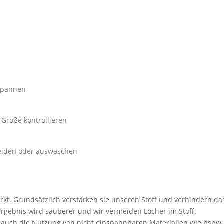
 spannen
Größe kontrollieren
eiden oder auswaschen
arkt. Grundsätzlich verstärken sie unseren Stoff und verhindern da
ergebnis wird sauberer und wir vermeiden Löcher im Stoff.
 auch die Nutzung von nicht einspannbaren Materialien wie bspw.