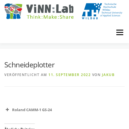
Zum
Inhalt
springen
Menü
SCHNEIDEPLOTTER
VINN:LOG
MADE IN VINN:LAB
CONTACT
Schneideplotter
VERÖFFENTLICHT AM
11. SEPTEMBER 2022
VON
JAKUB
EVENTS
WIKI
UNIVERSITY COURSES
BOOKING
IMPRINT
Roland CAMM-1 GS-24