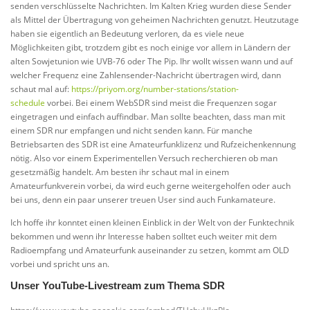
senden verschlüsselte Nachrichten. Im Kalten Krieg wurden diese Sender
als Mittel der Übertragung von geheimen Nachrichten genutzt. Heutzutage
haben sie eigentlich an Bedeutung verloren, da es viele neue
Möglichkeiten gibt, trotzdem gibt es noch einige vor allem in Ländern der
alten Sowjetunion wie UVB-76 oder The Pip. Ihr wollt wissen wann und auf
welcher Frequenz eine Zahlensender-Nachricht übertragen wird, dann
schaut mal auf:
https://priyom.org/number-stations/station-
schedule
vorbei. Bei einem WebSDR sind meist die Frequenzen sogar
eingetragen und einfach auffindbar. Man sollte beachten, dass man mit
einem SDR nur empfangen und nicht senden kann. Für manche
Betriebsarten des SDR ist eine Amateurfunklizenz und Rufzeichenkennung
nötig. Also vor einem Experimentellen Versuch recherchieren ob man
gesetzmäßig handelt. Am besten ihr schaut mal in einem
Amateurfunkverein vorbei, da wird euch gerne weitergeholfen oder auch
bei uns, denn ein paar unserer treuen User sind auch Funkamateure.
Ich hoffe ihr konntet einen kleinen Einblick in der Welt von der Funktechnik
bekommen und wenn ihr Interesse haben solltet euch weiter mit dem
Radioempfang und Amateurfunk auseinander zu setzen, kommt am OLD
vorbei und spricht uns an.
Unser YouTube-Livestream zum Thema SDR