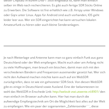
dieser Chipsatz in eurem DVB-T Stick eingebaut ist, kann man einfach
selber im Web nach recherchieren. Es gibt auch fertige SDR Sticks Online
zu Erwerben. Die Software ist frei erhältlich wie z.B. Airspy unter Windows
oder Gqrx unter Linux. Apps für Android sind auch vorhanden, IOS geht
leider leer aus. Wer ein SDR eingerichtet hat kann versuchen lokalen
Amateurfunk zu hören oder auch kleine Senderanlagen.
Je nach Wetterlage und Antenne kann man so ganz einfach Funk aus ganz
Deutschland oder der Welt empfangen. Macht euch aber am Anfang nicht
zu viele Hoffnungen, man brauch ein bisschen, damit man sich mit den
verschiedenen Bändern und Frequenzen auseinander gesetzt hat. Wer sich
nicht den Aufwand machen möchte kann auch auf ein WebSDR
zurückgreifen, dass ist wie ein gehosteter SDR-Stick. Von diesen WebSDR
gibt es einige in Deutschland sowie Ausland. Eine der bekanntesten ist
wohl das WebSDR in Enschede Link:
http://websdr.ewi.utwente.nl:8901/
den
man einfach im Browser aufrufen kann. Hier hat man durch die
aufwendige Empfangstechnik am Ort die Möglichkeit fast alles auf der Welt
zu empfangen. Wie ein paar der sogenannten ,,Zahlensender´´, diese