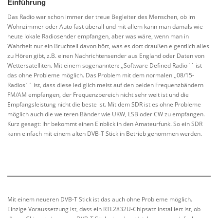
Einführung
Das Radio war schon immer der treue Begleiter des Menschen, ob im
Wohnzimmer oder Auto fast überall und mit allem kann man damals wie
heute lokale Radiosender empfangen, aber was wäre, wenn man in
Wahrheit nur ein Bruchteil davon hört, was es dort draußen eigentlich alles
zu Hören gibt, z.B. einen Nachrichtensender aus England oder Daten von
Wettersatelliten. Mit einem sogenannten: ,,Software Defined Radio´´ ist
das ohne Probleme möglich. Das Problem mit dem normalen ,,08/15-
Radios´´ ist, dass diese lediglich meist auf den beiden Frequenzbändern
FM/AM empfangen, der Frequenzbereich nicht sehr weit ist und die
Empfangsleistung nicht die beste ist. Mit dem SDR ist es ohne Probleme
möglich auch die weiteren Bänder wie UKW, LSB oder CW zu empfangen.
Kurz gesagt: ihr bekommt einen Einblick in den Amateurfunk. So ein SDR
kann einfach mit einem alten DVB-T Stick in Betrieb genommen werden.
Mit einem neueren DVB-T Stick ist das auch ohne Probleme möglich.
Einzige Voraussetzung ist, dass ein RTL2832U-Chipsatz installiert ist, ob