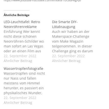
https://www.youtube-nocookie.com/embed/TUcbuHkgPJo
Ähnliche Beiträge
LED-Leuchttafel: Retro
Die Smarte DIY-
Neonröhrenreklame
Lötabsaugung
Einführung Wer kennt
Auch wir haben an der
nicht diese schönen
Makerspace-Challenge
Neonröhren-Schilder wo
vom Make Magazin
man sofort an Las Vegas
teilgenommen. In dieser
oder an einen Film aus
Challenge ging es darum
den 80ern denken muss.
22. September 2022
wie man den Makerspace
22. September 2022
Diese Schilder sind leider
Ähnlicher Beitrag
verbessern könnte. (Unser
Ähnlicher Beitrag
nicht so leicht zu
Make Projects-
Wassertropfenfotografie
bekommen, vor allem
Profil: https://makeproject
Wassertropfen sind nicht
nicht mit Wunschmotiv.
s.com/profile/CopperBoile
nur Nass und fallen
Da diese Reklameschilder
r) Welcher Makerspace
meistens vom Himmel
sehr teuer in der
das coolste und
herunter, es passiert ein
Herstellung sind und es
innovativste Projekt hat
physikalisches Wunder,
kaum noch Hersteller…
kann coole Preise
wenn das kühle Nass was
22. September 2022
gewinnen! ? Unser Projekt
uns das Leben auf der
Ähnlicher Beitrag
ist eine Lötabsaugung die
Erde ermöglicht sich von