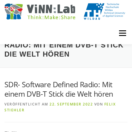
Zum
Inhalt
springen
Menü
SDR- SOFTWARE DEFINED
RADIO: MIT EINEM DVB-T STICK
DIE WELT HÖREN
VINN:LOG
MADE IN VINN:LAB
CONTACT
EVENTS
WIKI
UNIVERSITY COURSES
SDR- Software Defined Radio: Mit
einem DVB-T Stick die Welt hören
BOOKING
IMPRINT
VERÖFFENTLICHT AM
22. SEPTEMBER 2022
VON
FELIX
STIEHLER