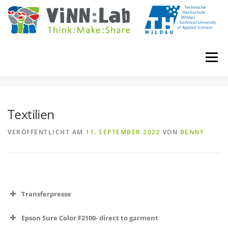
Zum
Inhalt
springen
Menü
TEXTILIEN
VINN:LOG
MADE IN VINN:LAB
CONTACT
Textilien
VERÖFFENTLICHT AM
11. SEPTEMBER 2022
VON
BENNY
EVENTS
WIKI
UNIVERSITY COURSES
BOOKING
IMPRINT
Transferpresse
Epson Sure Color F2100- direct to garment