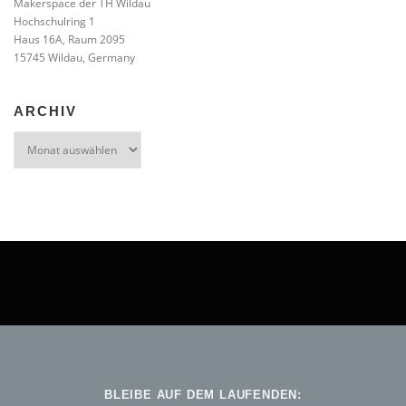
Makerspace der TH Wildau
Hochschulring 1
Haus 16A, Raum 2095
15745 Wildau, Germany
ARCHIV
Archiv
BLEIBE AUF DEM LAUFENDEN: