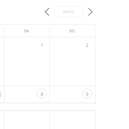
HEUTE
SA.
SO.
1
2
8
9