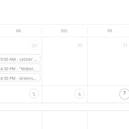
MI.
DO.
FR.
30
31
29
9:00 AM -
Letzter Open Lab Day vor der Sommerschließzeit
4:30 PM -
"Möbel-Makeover" – Online-Workshop
4:30 PM -
Greenspace Get Together – vor Ort im ViNN:Lab
7
5
6