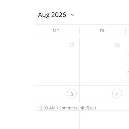
MO.
DI.
27
28
3
4
12:00 AM -
Sommerschließzeit