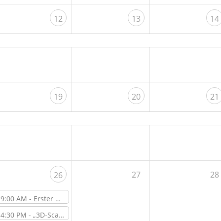
12
13
14
19
20
21
27
28
26
9:00 AM -
Erster Open Lab Day nach der Sommerschließzeit
4:30 PM -
„3D-Scan-Sprechstunde – Beratung & Vorführung“ – Workshop vor Ort im ViNN:Lab