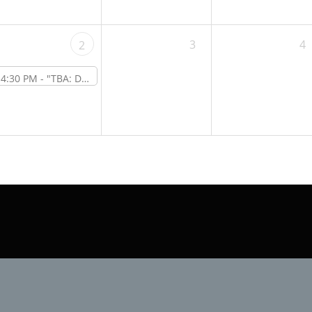
3
4
2
4:30 PM -
"TBA: DIY-Kamera-Slider" – Online-Workshop