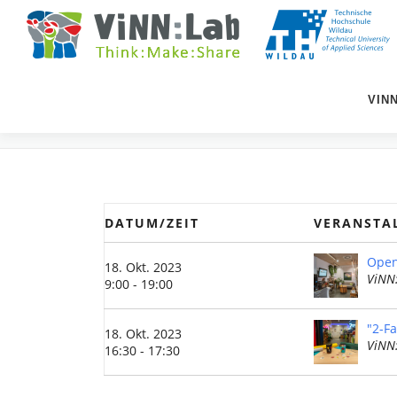
Zum
Inhalt
springen
VIN
EVENTS
DATUM/ZEIT
VERANSTA
Open
18. Okt. 2023
ViNN
9:00 - 19:00
"2-F
18. Okt. 2023
ViNN
16:30 - 17:30