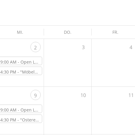
MI.
DO.
FR.
3
4
2
9:00 AM -
Open Lab Day
4:30 PM -
"Möbelbau für Anfänger – die Planung" – Online-Workshop
10
11
9
9:00 AM -
Open Lab Day
4:30 PM -
"Ostereier Hydrodipping mit Nagellack" – Workshop vor Ort im ViNN:Lab