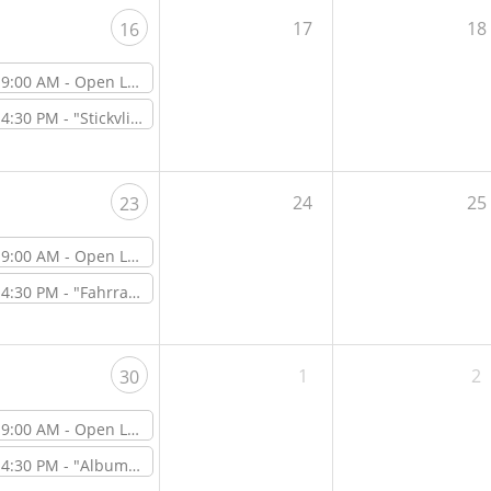
17
18
16
9:00 AM -
Open Lab Day
4:30 PM -
"Stickvlies – Welches Vlies für welche Anwendung? " – Online-Workshop
24
25
23
9:00 AM -
Open Lab Day
4:30 PM -
"Fahrrad Repair Day – Gemeinsam wecken wir dein Fahrrad aus dem Winterschlaf" – Workshop vor Ort im ViNN:Lab
1
2
30
9:00 AM -
Open Lab Day
4:30 PM -
"Album-Shirtdesign – Textildruck & Illustrator Tutorial" – Online-Workshop