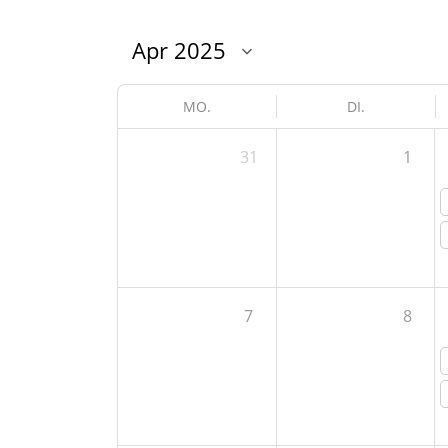
MO.
DI.
31
1
7
8