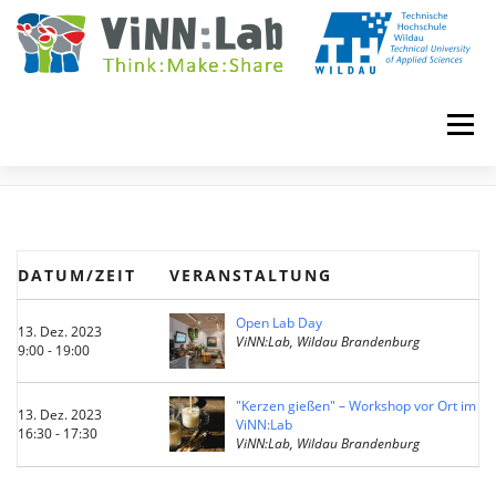
Zum
Inhalt
springen
Menü
EVENTS
VINN:LOG
MADE IN VINN:LAB
CONTACT
DATUM/ZEIT
VERANSTALTUNG
EVENTS
WIKI
UNIVERSITY COURSES
Open Lab Day
13. Dez. 2023
ViNN:Lab, Wildau Brandenburg
9:00 - 19:00
BOOKING
IMPRINT
"Kerzen gießen" – Workshop vor Ort im
13. Dez. 2023
ViNN:Lab
16:30 - 17:30
ViNN:Lab, Wildau Brandenburg