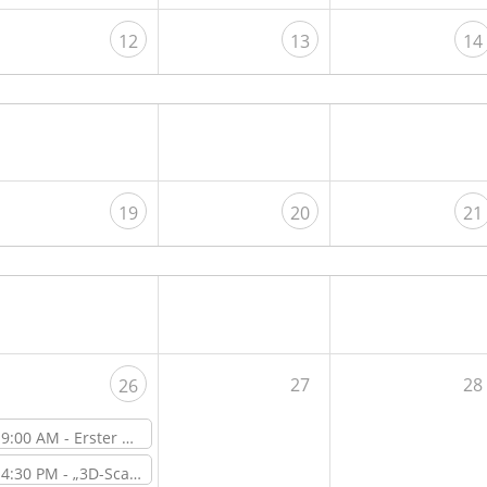
12
13
14
19
20
21
27
28
26
9:00 AM -
Erster Open Lab Day nach der Sommerschließzeit
4:30 PM -
„3D-Scan-Sprechstunde – Beratung & Vorführung“ – Workshop vor Ort im ViNN:Lab