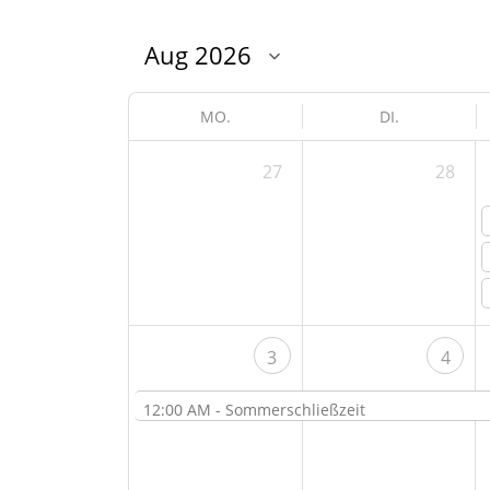
MO.
DI.
27
28
3
4
12:00 AM -
Sommerschließzeit