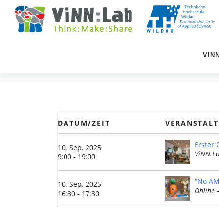
Zum
Inhalt
springen
VIN
EVENTS
DATUM/ZEIT
VERANSTAL
Erster
10. Sep. 2025
ViNN:La
9:00 - 19:00
"No AMS
10. Sep. 2025
Online 
16:30 - 17:30