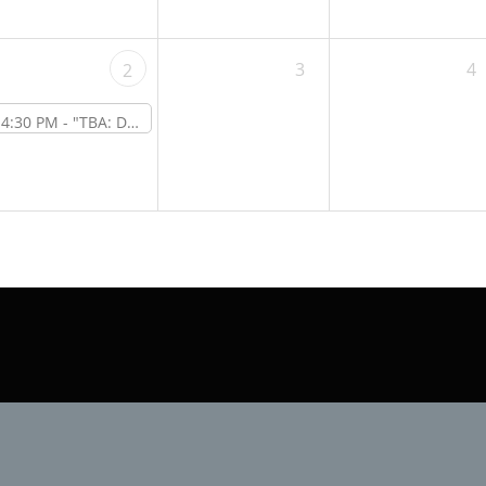
3
4
2
4:30 PM -
"TBA: DIY-Kamera-Slider" – Online-Workshop