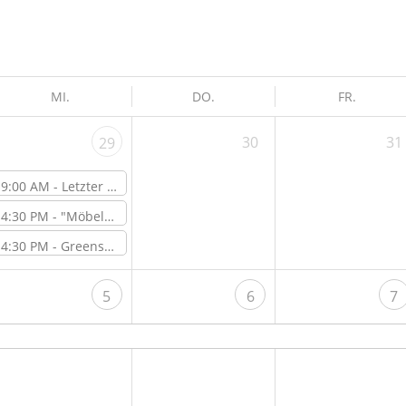
MI.
DO.
FR.
30
31
29
9:00 AM -
Letzter Open Lab Day vor der Sommerschließzeit
4:30 PM -
"Möbel-Makeover" – Online-Workshop
4:30 PM -
Greenspace Get Together – vor Ort im ViNN:Lab
5
6
7