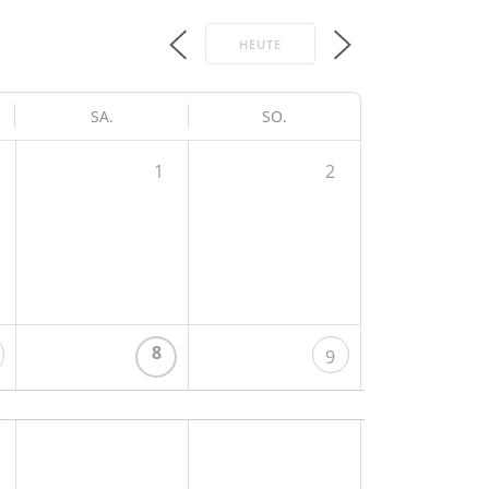
HEUTE
SA.
SO.
1
2
8
9