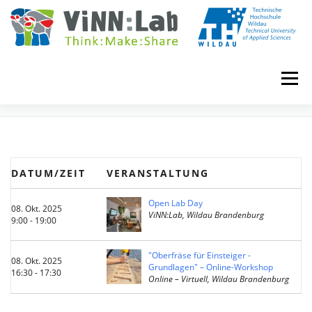
Zum
Inhalt
springen
Menü
EVENTS
VINN:LOG
MADE IN VINN:LAB
CONTACT
DATUM/ZEIT
VERANSTALTUNG
EVENTS
WIKI
UNIVERSITY COURSES
Open Lab Day
08. Okt. 2025
ViNN:Lab, Wildau Brandenburg
9:00 - 19:00
BOOKING
IMPRINT
"Oberfräse für Einsteiger -
08. Okt. 2025
Grundlagen" – Online-Workshop
16:30 - 17:30
Online – Virtuell, Wildau Brandenburg