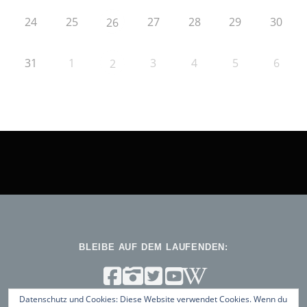
24
25
27
28
29
30
26
31
1
3
4
5
6
2
BLEIBE AUF DEM LAUFENDEN:
Datenschutz und Cookies: Diese Website verwendet Cookies. Wenn du