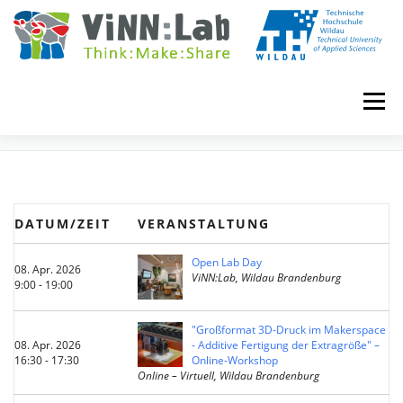
Zum
Inhalt
springen
Menü
EVENTS
VINN:LOG
MADE IN VINN:LAB
CONTACT
DATUM/ZEIT
VERANSTALTUNG
EVENTS
WIKI
UNIVERSITY COURSES
Open Lab Day
08. Apr. 2026
ViNN:Lab, Wildau Brandenburg
9:00 - 19:00
BOOKING
IMPRINT
"Großformat 3D-Druck im Makerspace
08. Apr. 2026
- Additive Fertigung der Extragröße" –
16:30 - 17:30
Online-Workshop
Online – Virtuell, Wildau Brandenburg