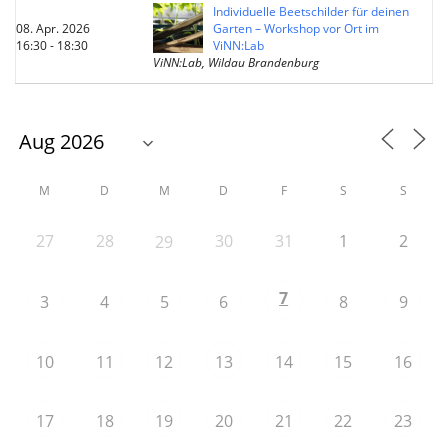
Individuelle Beetschilder für deinen
08. Apr. 2026
Garten – Workshop vor Ort im
16:30 - 18:30
ViNN:Lab
ViNN:Lab, Wildau Brandenburg
M
D
M
D
F
S
S
27
28
30
31
1
2
29
7
3
4
5
6
8
9
10
11
12
13
14
15
16
17
18
19
20
21
22
23