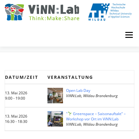
Zum
Inhalt
springen
Menü
EVENTS
VINN:LOG
MADE IN VINN:LAB
CONTACT
DATUM/ZEIT
VERANSTALTUNG
EVENTS
WIKI
UNIVERSITY COURSES
Open Lab Day
13. Mai 2026
ViNN:Lab, Wildau Brandenburg
9:00 - 19:00
BOOKING
IMPRINT
"
Greenspace – Saisonauftakt" –
13. Mai 2026
Workshop vor Ort im ViNN:Lab
16:30 - 18:30
ViNN:Lab, Wildau Brandenburg