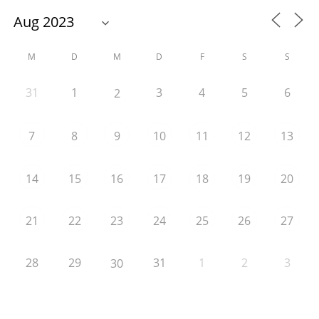
M
D
M
D
F
S
S
31
1
3
4
5
6
2
7
8
9
10
11
12
13
14
15
16
17
18
19
20
21
22
23
24
25
26
27
28
29
31
1
2
3
30