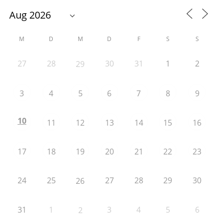
M
D
M
D
F
S
S
27
28
30
31
1
2
29
3
4
5
6
7
8
9
10
11
12
13
14
15
16
17
18
19
20
21
22
23
24
25
27
28
29
30
26
31
1
3
4
5
6
2