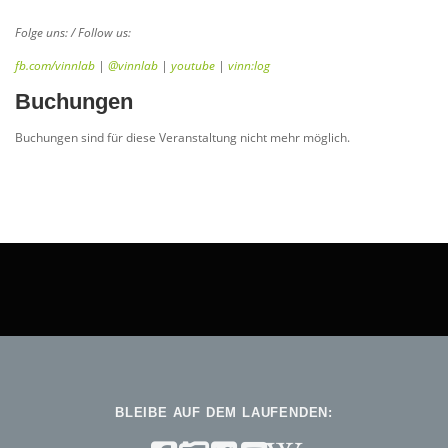
Folge uns: / Follow us:
fb.com/vinnlab
|
@vinnlab
|
youtube
|
vinn:log
Buchungen
Buchungen sind für diese Veranstaltung nicht mehr möglich.
BLEIBE AUF DEM LAUFENDEN: