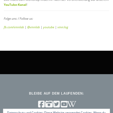
YouTube-Kanal
!
Folge uns: / Follow us:
fb.com/vinnlab
|
@vinnlab
|
youtube
|
vinn:log
BLEIBE AUF DEM LAUFENDEN:
Datenschutz und Cookies: Diese Website verwendet Cookies. Wenn du