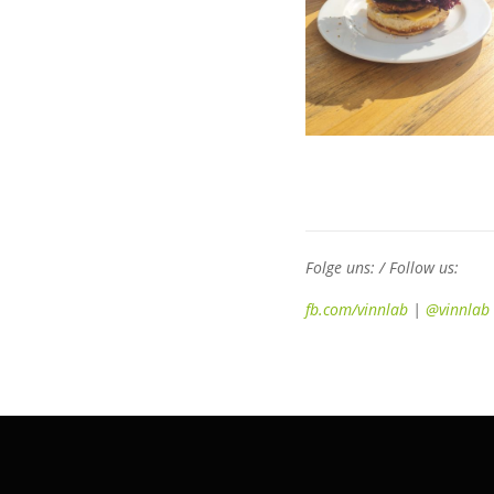
Folge uns: / Follow us:
fb.com/vinnlab
|
@vinnlab