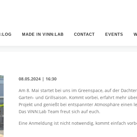
N:LOG
MADE IN VINN:LAB
CONTACT
EVENTS
W
HILL AM 08.05.2024 AB 16:30 UHR
08.05.2024 | 16:30
Am 8. Mai startet bei uns im Greenspace, auf der Dachte
Garten- und Grillsaison. Kommt vorbei, erfahrt mehr üb
Projekt und genießt bei entspannter Atmosphäre einen le
Das ViNN:Lab Team freut sich auf euch.
Eine Anmeldung ist nicht notwendig, kommt einfach vorbe