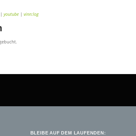
|
youtube
|
vinn:log
n
sgebucht.
BLEIBE AUF DEM LAUFENDEN: