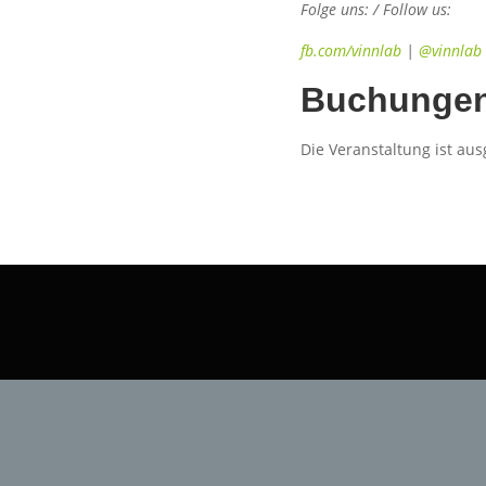
Folge uns: / Follow us:
fb.com/vinnlab
|
@vinnlab
Buchunge
Die Veranstaltung ist au