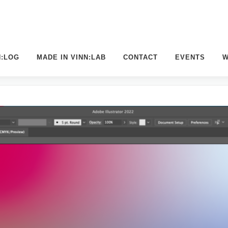
N:LOG
MADE IN VINN:LAB
CONTACT
EVENTS
W
RKSHOP “ – WORKSHOP VOR ORT I