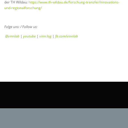
der TH Wildau:
https://www.th-wildau.de/forschung-transfer/innovations-
und-regionalforschung/
Folge uns: / Follow us:
@vinnlab
|
youtube
|
vinn:log
|
fb.com/vinnlab