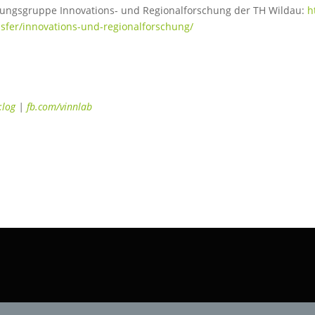
hungsgruppe Innovations- und Regionalforschung der TH Wildau:
h
sfer/innovations-und-regionalforschung/
:log
|
fb.com/vinnlab