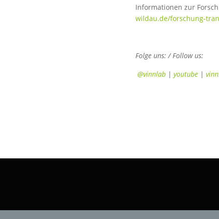
Informationen zur Forsc
wildau.de/forschung-tran
Folge uns: / Follow us:
@vinnlab
|
youtube
|
vinn