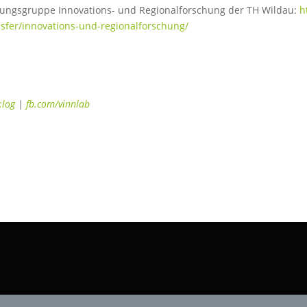
hungsgruppe Innovations- und Regionalforschung der TH Wildau:
h
sfer/innovations-und-regionalforschung/
:log
|
fb.com/vinnlab