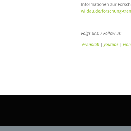
Informationen zur Forsc
wildau.de/forschung-tran
Folge uns: / Follow us:
@vinnlab
|
youtube
|
vinn