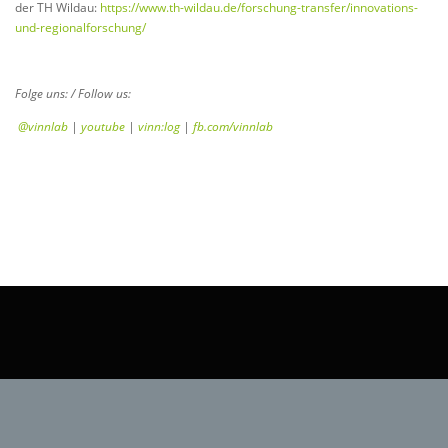
der TH Wildau:
https://www.th-wildau.de/forschung-transfer/innovations-
und-regionalforschung/
Folge uns: / Follow us:
@vinnlab
|
youtube
|
vinn:log
|
fb.com/vinnlab