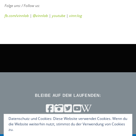
Folge uns: / Follow us:
fb.com/vinnlab
|
@vinnlab
|
youtube
|
vinn:log
BLEIBE AUF DEM LAUFENDEN:
Datenschutz und Cookies: Diese Website verwendet Cookies. Wenn du
die Website weiterhin nutzt, stimmst du der Verwendung von Cookies
zu.