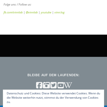
Folge uns: / Follow us:
fb.com/vinnlab
|
@vinnlab
|
youtube
|
vinn:log
BLEIBE AUF DEM LAUFENDEN:
Datenschutz und Cookies: Diese Website verwendet Cookies. Wenn du
die Website weiterhin nutzt, stimmst du der Verwendung von Cookies
zu.