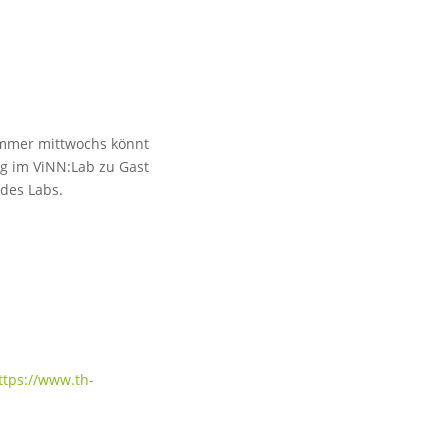
Immer mittwochs könnt
ig im ViNN:Lab zu Gast
 des Labs.
ttps://www.th-