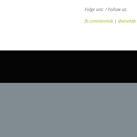
Folge uns: / Follow us:
fb.com/vinnlab
|
@vinnlab