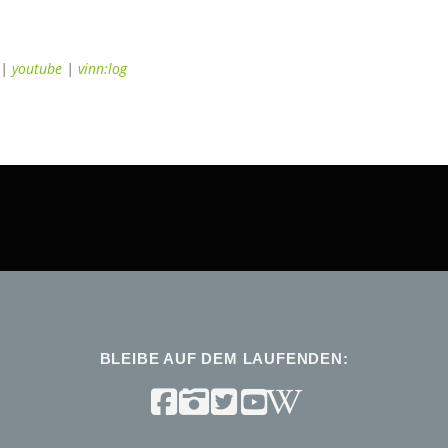
|
youtube
|
vinn:log
BLEIBE AUF DEM LAUFENDEN: