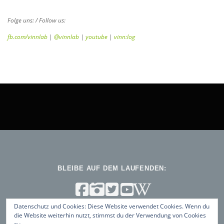
Folge uns: / Follow us:
fb.com/vinnlab
|
@vinnlab
|
youtube
|
vinn:log
BLEIBE AUF DEM LAUFENDEN:
Datenschutz und Cookies: Diese Website verwendet Cookies. Wenn du
die Website weiterhin nutzt, stimmst du der Verwendung von Cookies