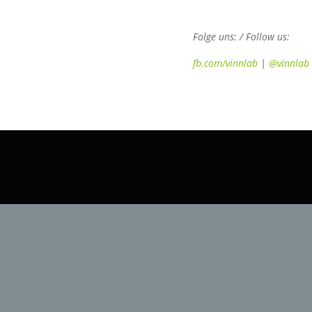
Folge uns: / Follow us:
fb.com/vinnlab
|
@vinnlab