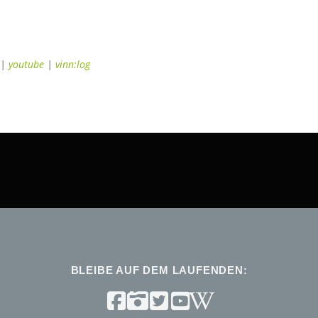
|
youtube
|
vinn:log
BLEIBE AUF DEM LAUFENDEN: