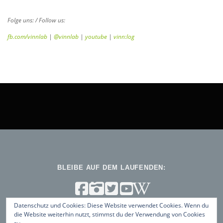
Folge uns: / Follow us:
fb.com/vinnlab
|
@vinnlab
|
youtube
|
vinn:log
BLEIBE AUF DEM LAUFENDEN:
Datenschutz und Cookies: Diese Website verwendet Cookies. Wenn du
die Website weiterhin nutzt, stimmst du der Verwendung von Cookies