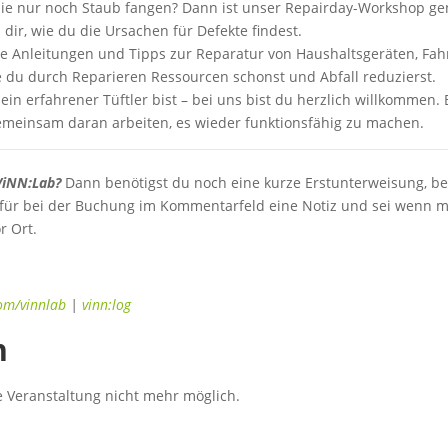
die nur noch Staub fangen? Dann ist unser Repairday-Workshop gen
 dir, wie du die Ursachen für Defekte findest.
he Anleitungen und Tipps zur Reparatur von Haushaltsgeräten, Fa
ie du durch Reparieren Ressourcen schonst und Abfall reduzierst.
in erfahrener Tüftler bist – bei uns bist du herzlich willkommen. 
emeinsam daran arbeiten, es wieder funktionsfähig zu machen.
ViNN
:Lab
?
Dann benötigst du noch eine kurze Erstunterweisung, be
erfür bei der Buchung im Kommentarfeld eine Notiz und sei wenn m
r Ort.
om/vinnlab
|
vinn:log
n
 Veranstaltung nicht mehr möglich.