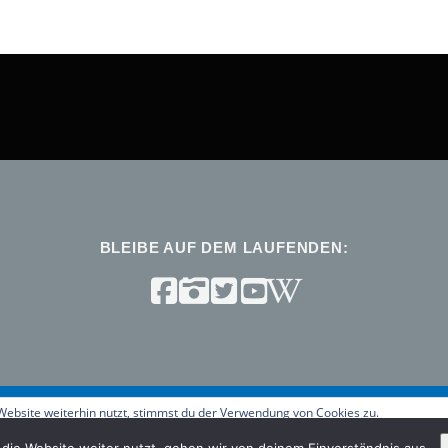
BLEIBE AUF DEM LAUFENDEN:
ebsite weiterhin nutzt, stimmst du der Verwendung von Cookies zu.
t © 2026 ViNN:Log – Blog des ViNN:Lab
–
OnePress
Theme von Fa