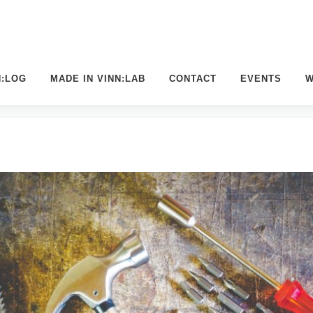
N:LOG
MADE IN VINN:LAB
CONTACT
EVENTS
W
ORKSHOP VOR ORT IM VINN:LAB