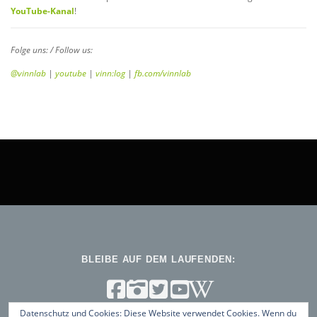
YouTube-Kanal
!
Folge uns: / Follow us:
@vinnlab
|
youtube
|
vinn:log
|
fb.com/vinnlab
BLEIBE AUF DEM LAUFENDEN:
Datenschutz und Cookies: Diese Website verwendet Cookies. Wenn du