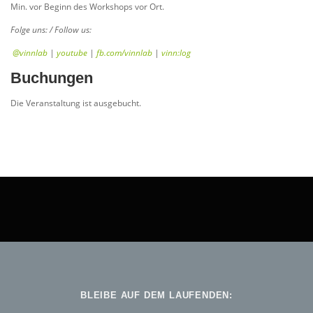
Min. vor Beginn des Workshops vor Ort.
Folge uns: / Follow us:
@vinnlab
|
youtube
|
fb.com/vinnlab
|
vinn:log
Buchungen
Die Veranstaltung ist ausgebucht.
BLEIBE AUF DEM LAUFENDEN: