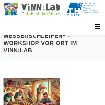
Zum
Inhalt
springen
Menü
„REPAIR DAY &
MESSERSCHLEIFEN“ –
WORKSHOP VOR ORT IM
VINN:LOG
MADE IN VINN:LAB
CONTACT
VINN:LAB
EVENTS
WIKI
UNIVERSITY COURSES
BOOKING
IMPRINT